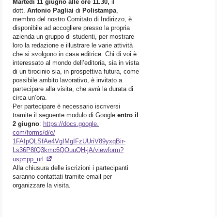
Martedì 11 giugno alle ore 11.30,
il
dott.
Antonio Pagliai
di
Polistampa
,
membro del nostro Comitato di Indirizzo, è
disponibile ad accogliere presso la propria
azienda un gruppo di studenti, per mostrare
loro la redazione e illustrare le varie attività
che si svolgono in casa editrice. Chi di voi è
interessato al mondo dell’editoria, sia in vista
di un tirocinio sia, in prospettiva futura, come
possibile ambito lavorativo, è invitato a
partecipare alla visita, che avrà la durata di
circa un’ora.
Per partecipare è necessario iscriversi
tramite il seguente modulo di Google
entro il
2 giugno
:
https://docs.google.
com/forms/d/e/
1FAIpQLSfAe4VgIMgIFzUUriV89yxq
Bir-
Ls36P8fQ3kmc6QOuuQH-jA/
viewform?
usp=pp_url
Alla chiusura delle iscrizioni i partecipanti
saranno contattati tramite email per
organizzare la visita.