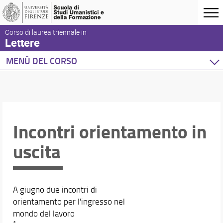
Corso di laurea triennale in
Lettere
MENÙ DEL CORSO
Home
Corso di studio
Didattica
Orario e calendari
Incontri orientamento in
uscita
A giugno due incontri di
orientamento per l'ingresso nel
mondo del lavoro