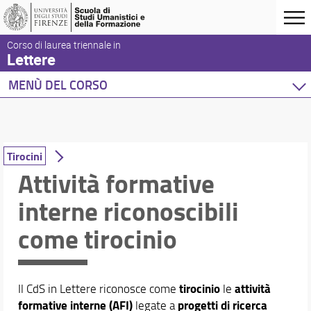
Corso di laurea triennale in
Lettere
MENÙ DEL CORSO
Home
Corso di studio
Didattica
Tirocini
Attività formative
Piani di studio
Insegnamenti
interne riconoscibili
Mobilità internazionale
Tirocini
come tirocinio
Conoscenza della lingua greca e latina
Conoscenze linguistiche
Conoscenze informatiche
tirocinio
attività
Il CdS in Lettere riconosce come
le
Commissioni d'esame
formative interne (AFI)
progetti di ricerca
legate a