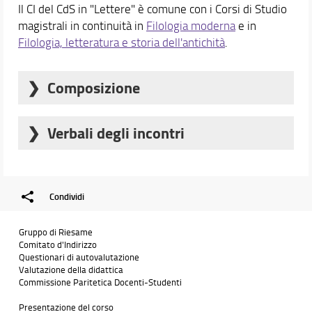
Il CI del CdS in "Lettere" è comune con i Corsi di Studio
Lettere social
magistrali in continuità in
Filologia moderna
e in
FAQ
Filologia, letteratura e storia dell'antichità
.
A chi mi rivolgo per...
Segnalazioni e reclami
Composizione
Didattica
Orario e calendari
Prof.ssa Francesca Murano, Presidente del CdS
Verbali degli incontri
in “Lettere”
Prof.ssa Irene Gambacorti, Presidente del CdS in
Verbale Incontro 07/12/2021
“Filologia moderna”
Verbale Incontro 11/04/2023
Prof. Giulio Vannini, Presidente del CdS in
Condividi
Verbale Incontro 15/04/2024
“Filologia, letteratura e storia dell’antichità”
Verbale Incontro 05/05/2025
Prof. Enrico Magnelli, Responsabile della qualità
Gruppo di Riesame
Verbale Incontro 04/05/2026
del CdS in “Lettere”
Comitato d'Indirizzo
Prof. Marco Biffi, Responsabile della qualità del
Questionari di autovalutazione
CdS in “Filologia moderna”
Valutazione della didattica
Commissione Paritetica Docenti-Studenti
Prof. Adalberto Magnelli, Responsabile della
qualità del CdS in “Filologia, letteratura e storia
Presentazione del corso