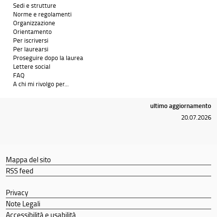
dell’antichità”
Sedi e strutture
Norme e regolamenti
dott.ssa Barbara Casalini, Presidente di
Casalini
Organizzazione
Libri
Orientamento
Per iscriversi
dott. Roberto Curtolo,
Ufficio Scolastico
Per laurearsi
Regionale Toscana
Proseguire dopo la laurea
dott. Massimo Ciani,
Società Editrice Fiorentina
Lettere social
FAQ
A chi mi rivolgo per...
dott. Daniele Federico Maras, Direttore del
Museo Archeologico Nazionale di Firenze
ultimo aggiornamento
dott. Alessandro Mongatti,
Mondadori Education
20.07.2026
dott. Antonio Pagliai,
Edizioni Polistampa
dott. Daniele Olschki, Presidente di
Olschki
Mappa del sito
Editore
RSS feed
dott. Fabrizio Paolucci, Dipartimento Antichità
Classica,
Galleria degli Uffizi
Privacy
dott. Claudio Pelucani, Funzionario bibliotecario,
Note Legali
Settore Manoscritti, Rari e Fondi
Accessibilità e usabilità