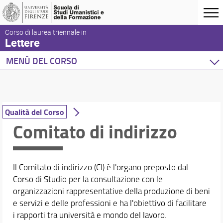
Corso di laurea triennale in
Lettere
MENÙ DEL CORSO
Home
Corso di studio
Presentazione del corso
Qualità del Corso
Sedi e strutture
Comitato di indirizzo
Norme e regolamenti
Organizzazione
Orientamento
Il Comitato di indirizzo (CI) è l'organo preposto dal
Tutor e supporto allo studio
Corso di Studio per la consultazione con le
Per iscriversi
organizzazioni rappresentative della produzione di beni
Per laurearsi
e servizi e delle professioni e ha l'obiettivo di facilitare
Proseguire dopo la laurea
i rapporti tra università e mondo del lavoro.
Qualità del Corso